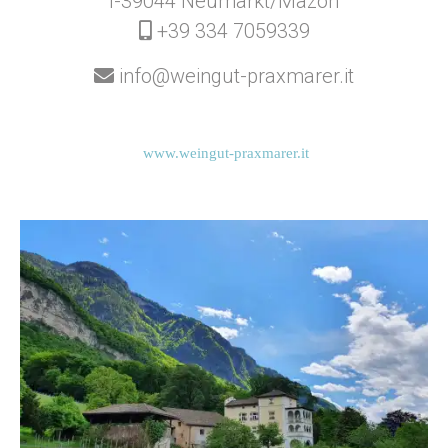
I-39044 Neumarkt/Mazon
+39 334 7059339
info@weingut-praxmarer.it
www.weingut-praxmarer.it