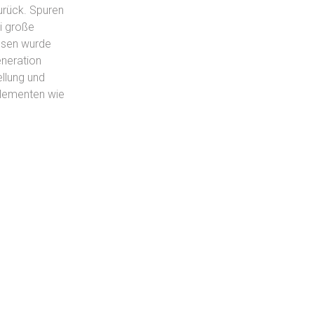
urück. Spuren
i große
ssen wurde
eneration
llung und
elementen wie